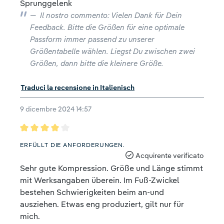
Sprunggelenk
Il nostro commento: Vielen Dank für Dein
Feedback. Bitte die Größen für eine optimale
Passform immer passend zu unserer
Größentabelle wählen. Liegst Du zwischen zwei
Größen, dann bitte die kleinere Größe.
Traduci la recensione in Italienisch
9 dicembre 2024 14:57
Recensione con valutazione di 4 su 5 stelle
ERFÜLLT DIE ANFORDERUNGEN.
Acquirente verificato
Sehr gute Kompression. Größe und Länge stimmt
mit Werksangaben überein. Im Fuß-Zwickel
bestehen Schwierigkeiten beim an-und
ausziehen. Etwas eng produziert, gilt nur für
mich.