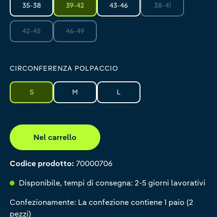
35-38
39-42
43-46
38-41
(Questa opzione non
42-45
46-49
(Questa opzione non è al momento disponibile.)
(Questa opzione non è al momento disponibile.)
CIRCONFERENZA POLPACCIO
S
M
L
Nel carrello
Codice prodotto:
70000706
Disponibile, tempi di consegna: 2-5 giorni lavorativi
Confezionamente: La confezione contiene 1 paio (2
pezzi)