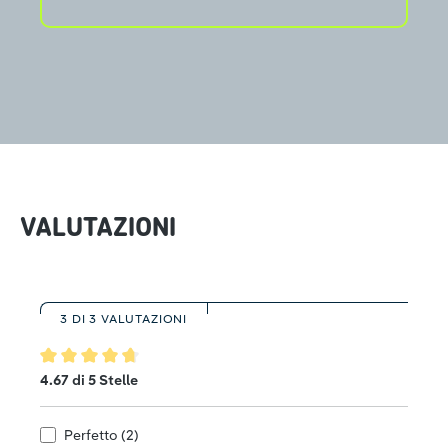
VALUTAZIONI
3 DI 3 VALUTAZIONI
Valutazione media di 4.6 su 5 stelle
4.67 di 5 Stelle
Perfetto (2)