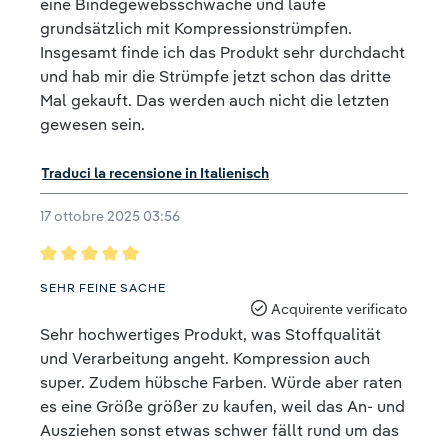
eine Bindegewebsschwäche und laufe
grundsätzlich mit Kompressionstrümpfen.
Insgesamt finde ich das Produkt sehr durchdacht
und hab mir die Strümpfe jetzt schon das dritte
Mal gekauft. Das werden auch nicht die letzten
gewesen sein.
Traduci la recensione in Italienisch
17 ottobre 2025 03:56
Recensione con valutazione di 5 su 5 stelle
SEHR FEINE SACHE
Acquirente verificato
Sehr hochwertiges Produkt, was Stoffqualität
und Verarbeitung angeht. Kompression auch
super. Zudem hübsche Farben. Würde aber raten
es eine Größe größer zu kaufen, weil das An- und
Ausziehen sonst etwas schwer fällt rund um das