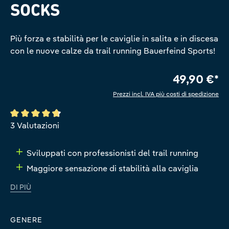
SOCKS
Più forza e stabilità per le caviglie in salita e in discesa
con le nuove calze da trail running Bauerfeind Sports!
49,90 €*
Prezzi incl. IVA più costi di spedizione
Valutazione media di 4.6 su 5 stelle
3 Valutazioni
Sviluppati con professionisti del trail running
Maggiore sensazione di stabilità alla caviglia
DI PIÙ
GENERE