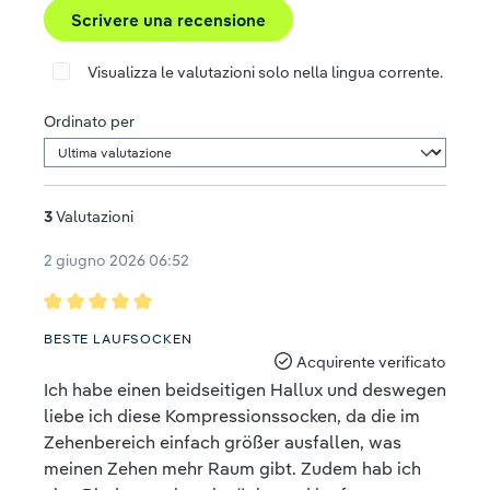
Scrivere una recensione
Visualizza le valutazioni solo nella lingua corrente.
Ordinato per
3
Valutazioni
2 giugno 2026 06:52
Recensione con valutazione di 5 su 5 stelle
BESTE LAUFSOCKEN
Acquirente verificato
Ich habe einen beidseitigen Hallux und deswegen
liebe ich diese Kompressionssocken, da die im
Zehenbereich einfach größer ausfallen, was
meinen Zehen mehr Raum gibt. Zudem hab ich