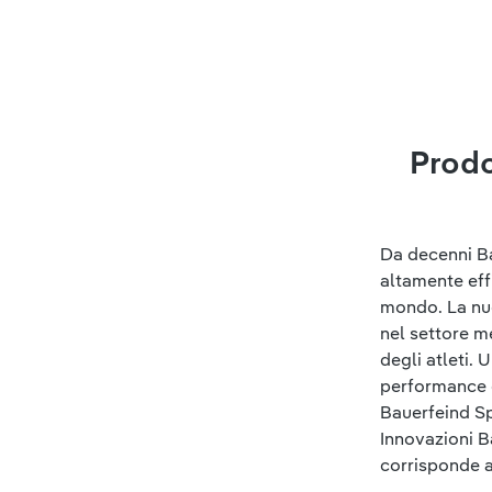
Prodo
Da decenni Ba
altamente effi
mondo. La nuo
nel settore m
degli atleti. 
performance e 
Bauerfeind Sp
Innovazioni B
corrisponde a