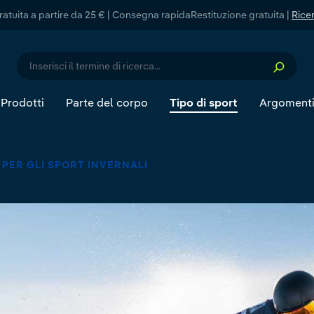
atuita a partire da 25 € | Consegna rapida
Restituzione gratuita |
Ricer
Prodotti
Parte del corpo
Tipo di sport
Argoment
PER GLI SPORT INVERNALI