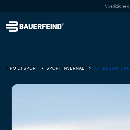
 ricerca
Passa alla navigazione principale
Spedizione gr
TIPO DI SPORT
SPORT INVERNALI
ATTREZZATURE 