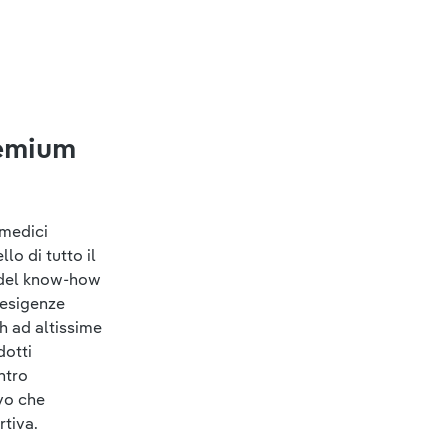
remium
 medici
lo di tutto il
o del know-how
 esigenze
ch ad altissime
dotti
ntro
vo che
rtiva.