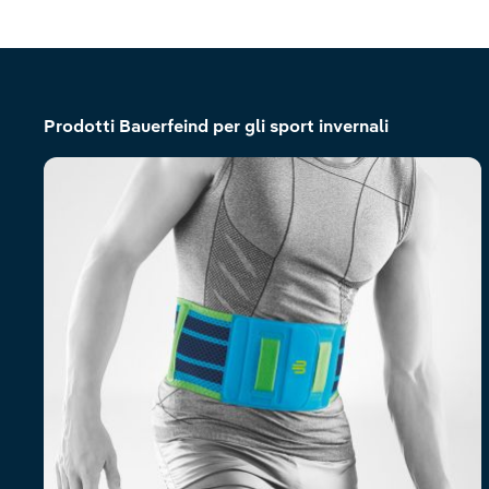
Salta la galleria dei prodotti
Prodotti Bauerfeind per gli sport invernali