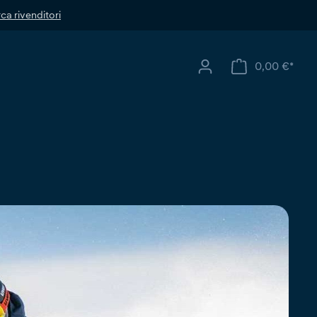
ca rivenditori
0,00 €*
Il ca
i