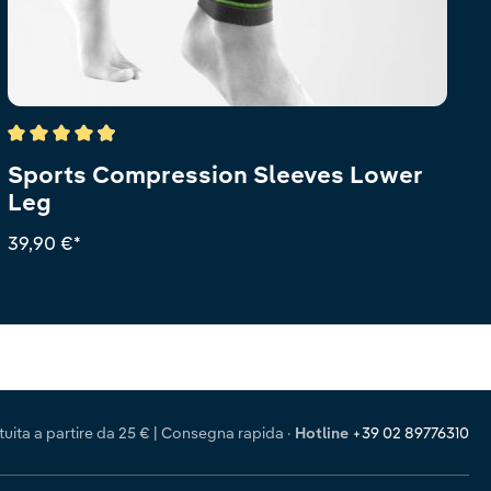
Valutazione media di 4.9 su 5 stelle
Sports Compression Sleeves Lower
Leg
39,90 €*
uita a partire da 25 € | Consegna rapida
·
Hotline
+39 02 89776310