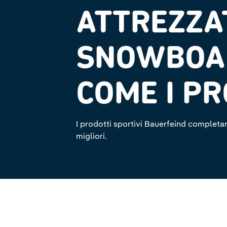
ATTREZZA
SNOWBOARD
COME I PR
I prodotti sportivi Bauerfeind completa
migliori.