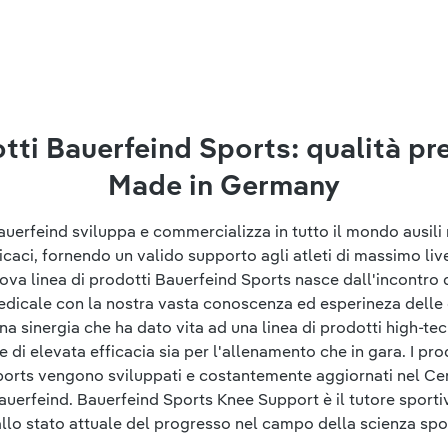
tti Bauerfeind Sports: qualità p
Made in Germany
uerfeind sviluppa e commercializza in tutto il mondo ausili
caci, fornendo un valido supporto agli atleti di massimo livel
va linea di prodotti Bauerfeind Sports nasce dall'incontr
edicale con la nostra vasta conoscenza ed esperineza delle
Una sinergia che ha dato vita ad una linea di prodotti high-te
di elevata efficacia sia per l'allenamento che in gara. I pro
orts vengono sviluppati e costantemente aggiornati nel Ce
auerfeind. Bauerfeind Sports Knee Support è il tutore sporti
llo stato attuale del progresso nel campo della scienza spo