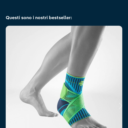
Salta la galleria dei prodotti
Questi sono i nostri bestseller: