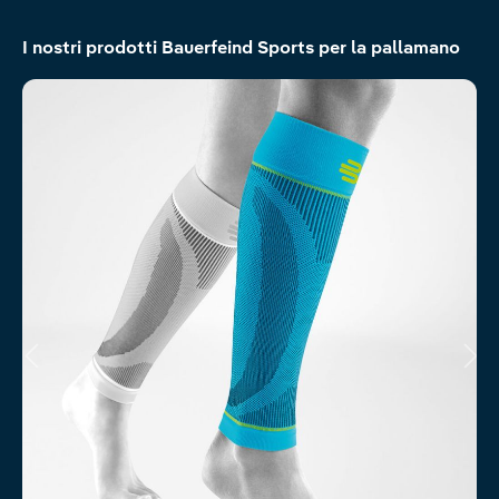
Salta la galleria dei prodotti
I nostri prodotti Bauerfeind Sports per la pallamano