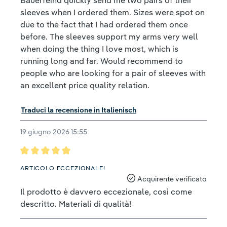
Bauerfeind quickly send me two pairs of their
sleeves when I ordered them. Sizes were spot on
due to the fact that I had ordered them once
before. The sleeves support my arms very well
when doing the thing I love most, which is
running long and far. Would recommend to
people who are looking for a pair of sleeves with
an excellent price quality relation.
Traduci la recensione in Italienisch
19 giugno 2026 15:55
Recensione con valutazione di 5 su 5 stelle
ARTICOLO ECCEZIONALE!
Acquirente verificato
Il prodotto è davvero eccezionale, così come
descritto. Materiali di qualità!