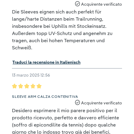
Acquirente verificato
Die Sleeves eignen sich auch perfekt für
lange/harte Distanzen beim Trailrunning,
insbesondere bei Uphills mit Stockeinsatz.
Außerdem topp UV-Schutz und angenehm zu
tragen, auch bei hohen Temperaturen und
Schweiß.
Traduci la recensione in Italienisch
13 marzo 2025 12:56
Recensione con valutazione di 5 su 5 stelle
SLEEVE ARM CALZA CONTENITIVA
Acquirente verificato
Desidero esprimere il mio parere positivo per il
prodotto ricevuto, perfetto e davvero efficiente
(soffro di epicondilite da tennis) dopo qualche
giorno che lo indosso trovo già dei benefici,