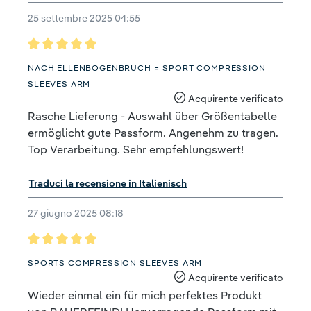
25 settembre 2025 04:55
Recensione con valutazione di 5 su 5 stelle
NACH ELLENBOGENBRUCH = SPORT COMPRESSION
SLEEVES ARM
Acquirente verificato
Rasche Lieferung - Auswahl über Größentabelle
ermöglicht gute Passform. Angenehm zu tragen.
Top Verarbeitung. Sehr empfehlungswert!
Traduci la recensione in Italienisch
27 giugno 2025 08:18
Recensione con valutazione di 5 su 5 stelle
SPORTS COMPRESSION SLEEVES ARM
Acquirente verificato
Wieder einmal ein für mich perfektes Produkt