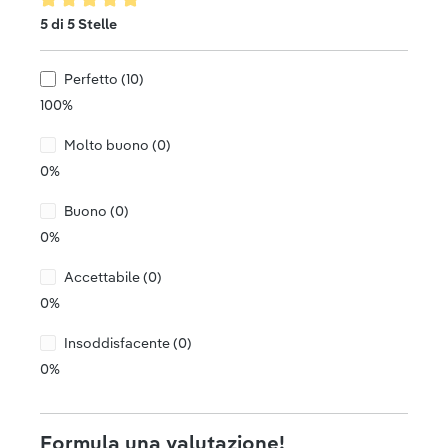
Valutazione media di 5 su 5 stelle
5 di 5 Stelle
Perfetto (10)
100%
Molto buono (0)
0%
Buono (0)
0%
Accettabile (0)
0%
Insoddisfacente (0)
0%
Formula una valutazione!