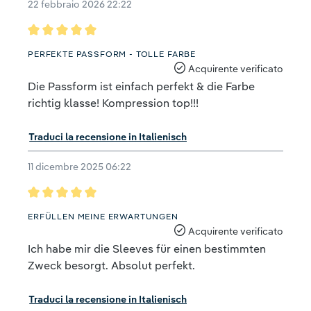
22 febbraio 2026 22:22
Recensione con valutazione di 5 su 5 stelle
PERFEKTE PASSFORM - TOLLE FARBE
Acquirente verificato
Die Passform ist einfach perfekt & die Farbe
richtig klasse! Kompression top!!!
Traduci la recensione in Italienisch
11 dicembre 2025 06:22
Recensione con valutazione di 5 su 5 stelle
ERFÜLLEN MEINE ERWARTUNGEN
Acquirente verificato
Ich habe mir die Sleeves für einen bestimmten
Zweck besorgt. Absolut perfekt.
Traduci la recensione in Italienisch