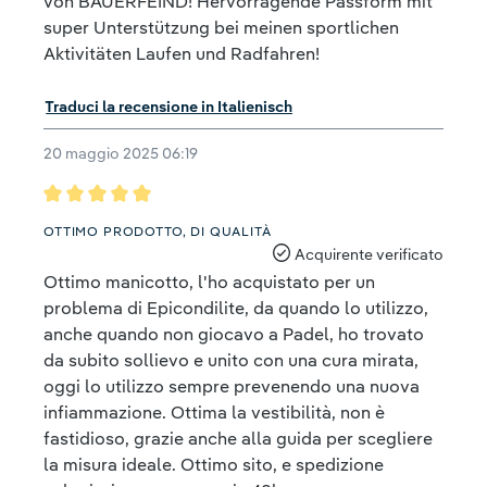
von BAUERFEIND! Hervorragende Passform mit
super Unterstützung bei meinen sportlichen
Aktivitäten Laufen und Radfahren!
Traduci la recensione in Italienisch
20 maggio 2025 06:19
Recensione con valutazione di 5 su 5 stelle
OTTIMO PRODOTTO, DI QUALITÀ
Acquirente verificato
Ottimo manicotto, l'ho acquistato per un
problema di Epicondilite, da quando lo utilizzo,
anche quando non giocavo a Padel, ho trovato
da subito sollievo e unito con una cura mirata,
oggi lo utilizzo sempre prevenendo una nuova
infiammazione. Ottima la vestibilità, non è
fastidioso, grazie anche alla guida per scegliere
la misura ideale. Ottimo sito, e spedizione