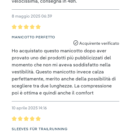
velocissima, consegna in 48h.
8 maggio 2025 06:39
Recensione con valutazione di 5 su 5 stelle
MANICOTTO PERFETTO
Acquirente verificato
Ho acquistato questo manicotto dopo aver
provato uno dei prodotti più pubblicizzati del
momento che non mi aveva soddisfatto nella
vestibilità. Questo manicotto invece calza
perfettamente, merito anche della possibilità di
scegliere tra due lunghezze. La compressione
poi è ottima e quindi anche il comfort
10 aprile 2025 14:16
Recensione con valutazione di 5 su 5 stelle
SLEEVES FÜR TRAILRUNNING