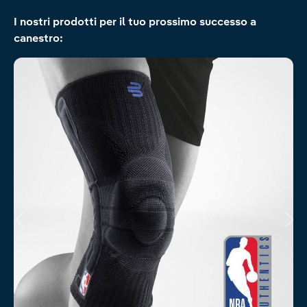
Salta la galleria dei prodotti
I nostri prodotti per il tuo prossimo successo a
canestro: