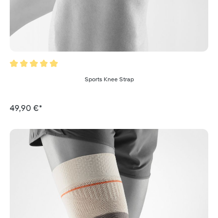
Valutazione media di 5 su 5 stelle
Sports Knee Strap
49,90 €*