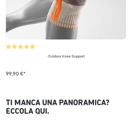
Valutazione media di 5 su 5 stelle
Outdoor Knee Support
99,90 €*
TI MANCA UNA PANORAMICA?
ECCOLA QUI.