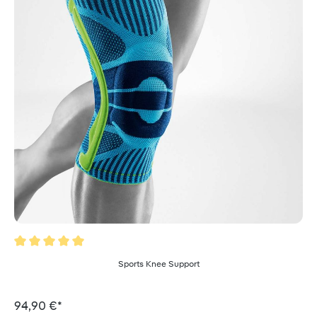
Valutazione media di 5 su 5 stelle
Sports Knee Support
94,90 €*