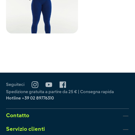
Seguiteci
Spedizione gratuita a partire da 25 € | Consegna rapida
Hotline
+39 02 89776310
Contatto
Servizio clienti