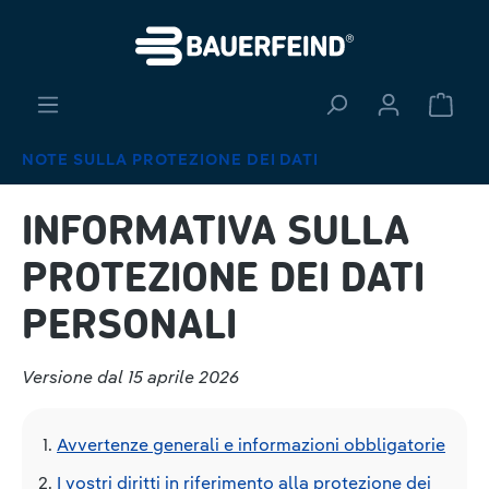
nuto principale
Il ca
NOTE SULLA PROTEZIONE DEI DATI
INFORMATIVA SULLA
PROTEZIONE DEI DATI
PERSONALI
Versione dal 15 aprile 2026
Avvertenze generali e informazioni obbligatorie
I vostri diritti in riferimento alla protezione dei