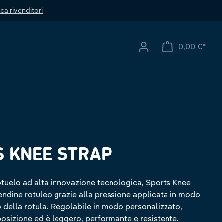
ca rivenditori
0,00 €*
Il ca
i
 KNEE STRAP
otuelo ad alta innovazione tecnologica, Sports Knee
tendine rotuleo grazie alla pressione applicata in modo
o della rotula. Regolabile in modo personalizzato,
posizione ed è leggero, performante e resistente.