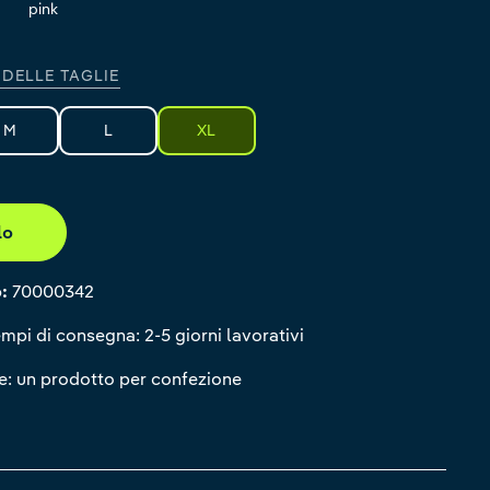
pink
 DELLE TAGLIE
M
L
XL
lo
o:
70000342
mpi di consegna: 2-5 giorni lavorativi
: un prodotto per confezione