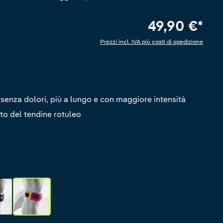
49,90 €*
Prezzi incl. IVA più costi di spedizione
 di 5 su 5 stelle
i senza dolori, più a lungo e con maggiore intensità
to del tendine rotuleo
lack
pink