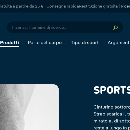
atuita a partire da 25 € | Consegna rapida
Restituzione gratuita |
Ricer
Prodotti
Parte del corpo
Tipo di sport
Argoment
SPORTS
Cinturino sottor
Strap scarica il 
mirato al di sott
resta a lungo in 