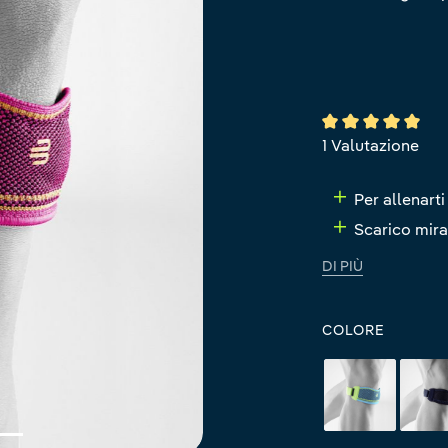
Valutazione media
1 Valutazione
Per allenart
Scarico mira
DI PIÙ
COLORE
rivera
b