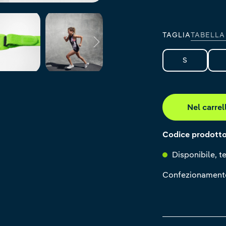
rivera
black
TAGLIA
TABELLA
S
Nel carrel
Codice prodott
Disponibile, te
Confezionamente