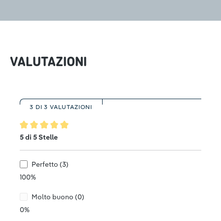
VALUTAZIONI
3 DI 3 VALUTAZIONI
Valutazione media di 5 su 5 stelle
5 di 5 Stelle
Perfetto (3)
100%
Molto buono (0)
0%