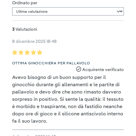
Ordinato per
3
Valutazioni
8 dicembre 2025 18:48
Recensione con valutazione di 5 su 5 stelle
OTTIMA GINOCCHIERA PER PALLAVOLO
Acquirente verificato
Avevo bisogno di un buon supporto per il
ginocchio durante gli allenamenti e le partite di
pallavolo e devo dire che sono rimasto davvero
sorpreso in positivo. Si sente la qualità: il tessuto
è morbido e traspirante, non dà fastidio neanche
dopo ore di gioco e il silicone antiscivolo interno
fa il suo lavoro.