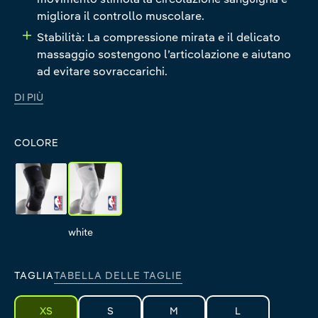
migliora il controllo muscolare.
Stabilità: La compressione mirata e il delicato
massaggio sostengono l’articolazione e aiutano
ad evitare sovraccarichi.
DI PIÙ
COLORE
black
white
black
white
TAGLIA
TABELLA DELLE TAGLIE
XS
S
M
L