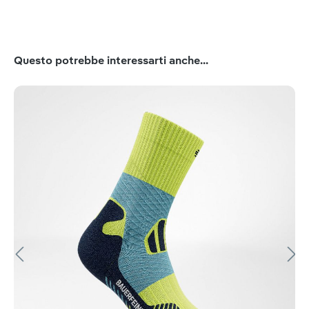
Salta la galleria dei prodotti
Questo potrebbe interessarti anche...