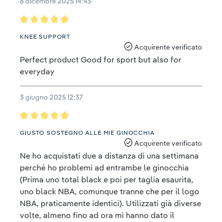
6 dicembre 2025 14:43
Recensione con valutazione di 5 su 5 stelle
KNEE SUPPORT
Acquirente verificato
Perfect product Good for sport but also for
everyday
3 giugno 2025 12:37
Recensione con valutazione di 5 su 5 stelle
GIUSTO SOSTEGNO ALLE MIE GINOCCHIA
Acquirente verificato
Ne ho acquistati due a distanza di una settimana
perché ho problemi ad entrambe le ginocchia
(Prima uno total black e poi per taglia esaurita,
uno black NBA, comunque tranne che per il logo
NBA, praticamente identici). Utilizzati già diverse
volte, almeno fino ad ora mi hanno dato il