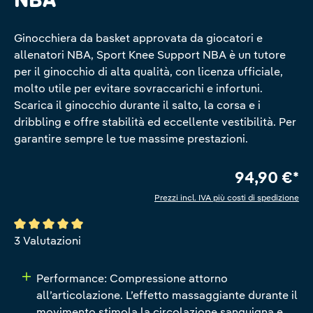
Ginocchiera da basket approvata da giocatori e
allenatori NBA, Sport Knee Support NBA è un tutore
per il ginocchio di alta qualità, con licenza ufficiale,
molto utile per evitare sovraccarichi e infortuni.
Scarica il ginocchio durante il salto, la corsa e i
dribbling e offre stabilità ed eccellente vestibilità. Per
garantire sempre le tue massime prestazioni.
94,90 €*
Prezzi incl. IVA più costi di spedizione
Valutazione media di 5 su 5 stelle
3 Valutazioni
Performance: Compressione attorno
all’articolazione. L’effetto massaggiante durante il
movimento stimola la circolazione sanguigna e