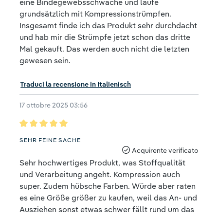
eine Bindegewebsschwäche und laufe
grundsätzlich mit Kompressionstrümpfen.
Insgesamt finde ich das Produkt sehr durchdacht
und hab mir die Strümpfe jetzt schon das dritte
Mal gekauft. Das werden auch nicht die letzten
gewesen sein.
Traduci la recensione in Italienisch
17 ottobre 2025 03:56
Recensione con valutazione di 5 su 5 stelle
SEHR FEINE SACHE
Acquirente verificato
Sehr hochwertiges Produkt, was Stoffqualität
und Verarbeitung angeht. Kompression auch
super. Zudem hübsche Farben. Würde aber raten
es eine Größe größer zu kaufen, weil das An- und
Ausziehen sonst etwas schwer fällt rund um das