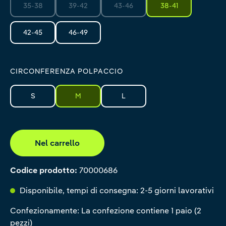
35-38
39-42
43-46
38-41
(Questa opzione non è al momento disponibile.)
(Questa opzione non è al momento disponibile.)
(Questa opzione non è al momento di
42-45
46-49
CIRCONFERENZA POLPACCIO
S
M
L
Nel carrello
Codice prodotto:
70000686
Disponibile, tempi di consegna: 2-5 giorni lavorativi
Confezionamente: La confezione contiene 1 paio (2
pezzi)