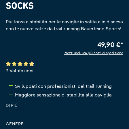
SOCKS
Più forza e stabilità per le caviglie in salita e in discesa
con le nuove calze da trail running Bauerfeind Sports!
49,90 €*
Prezzi incl. IVA più costi di spedizione
Valutazione media di 4.6 su 5 stelle
3 Valutazioni
Sviluppati con professionisti del trail running
Maggiore sensazione di stabilità alla caviglia
DI PIÙ
GENERE