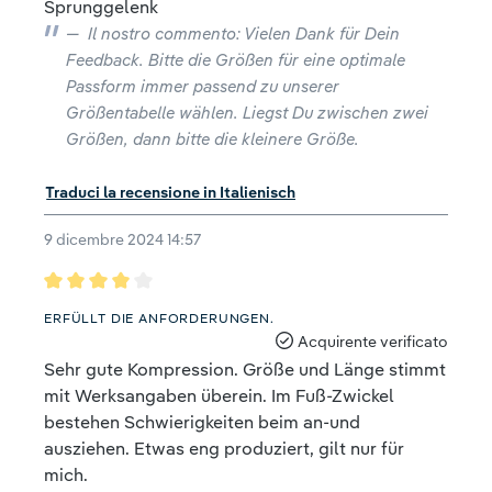
Sprunggelenk
Il nostro commento: Vielen Dank für Dein
Feedback. Bitte die Größen für eine optimale
Passform immer passend zu unserer
Größentabelle wählen. Liegst Du zwischen zwei
Größen, dann bitte die kleinere Größe.
Traduci la recensione in Italienisch
9 dicembre 2024 14:57
Recensione con valutazione di 4 su 5 stelle
ERFÜLLT DIE ANFORDERUNGEN.
Acquirente verificato
Sehr gute Kompression. Größe und Länge stimmt
mit Werksangaben überein. Im Fuß-Zwickel
bestehen Schwierigkeiten beim an-und
ausziehen. Etwas eng produziert, gilt nur für
mich.