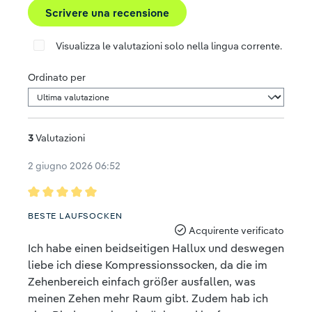
Scrivere una recensione
Visualizza le valutazioni solo nella lingua corrente.
Ordinato per
3
Valutazioni
2 giugno 2026 06:52
Recensione con valutazione di 5 su 5 stelle
BESTE LAUFSOCKEN
Acquirente verificato
Ich habe einen beidseitigen Hallux und deswegen
liebe ich diese Kompressionssocken, da die im
Zehenbereich einfach größer ausfallen, was
meinen Zehen mehr Raum gibt. Zudem hab ich