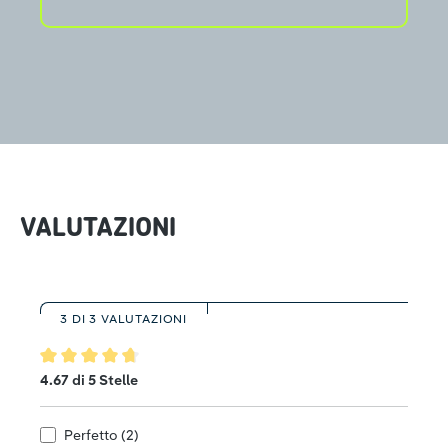
VALUTAZIONI
3 DI 3 VALUTAZIONI
Valutazione media di 4.6 su 5 stelle
4.67 di 5 Stelle
Perfetto (2)