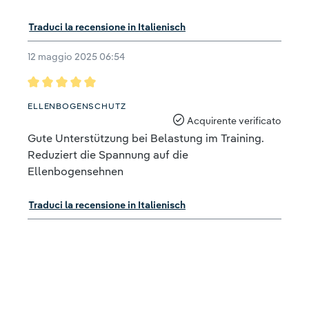
Traduci la recensione in Italienisch
12 maggio 2025 06:54
Recensione con valutazione di 5 su 5 stelle
ELLENBOGENSCHUTZ
Acquirente verificato
Gute Unterstützung bei Belastung im Training.
Reduziert die Spannung auf die
Ellenbogensehnen
Traduci la recensione in Italienisch