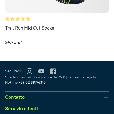
Valutazione media di 5 su 5 stelle
Trail Run Mid Cut Socks
24,90 €*
Seguiteci
Spedizione gratuita a partire da 25 € | Consegna rapida
Hotline
+39 02 89776310
Contatto
Servizio clienti