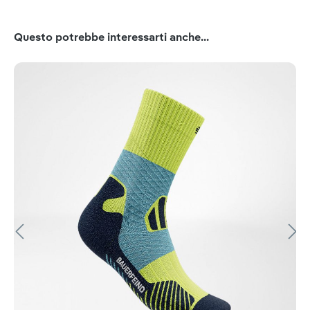
Salta la galleria dei prodotti
Questo potrebbe interessarti anche...