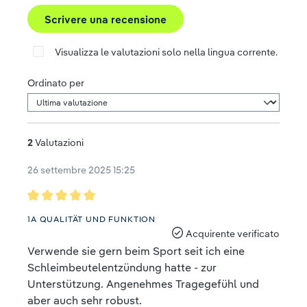
Scrivere una recensione
Visualizza le valutazioni solo nella lingua corrente.
Ordinato per
2
Valutazioni
26 settembre 2025 15:25
Recensione con valutazione di 5 su 5 stelle
1A QUALITÄT UND FUNKTION
Acquirente verificato
Verwende sie gern beim Sport seit ich eine
Schleimbeutelentzündung hatte - zur
Unterstützung. Angenehmes Tragegefühl und
aber auch sehr robust.