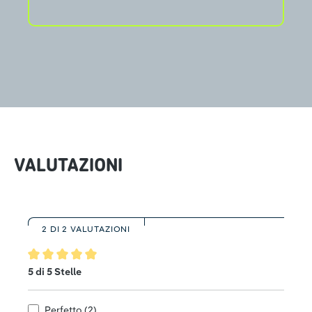
VALUTAZIONI
2 DI 2 VALUTAZIONI
Valutazione media di 5 su 5 stelle
5 di 5 Stelle
Perfetto (2)