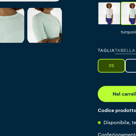
silver grey
t
silver grey
turquoi
TAGLIA
TABELLA
XS
Nel carrel
Codice prodott
Disponibile, te
Confezionamente