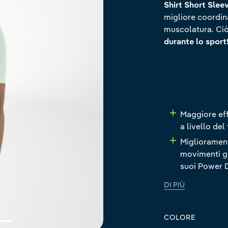
Shirt Short Sle
migliore coordin
muscolatura. Ciò
durante lo sport
Maggiore eff
a livello de
Migliorament
movimenti gr
suoi Power 
DI PIÙ
COLORE