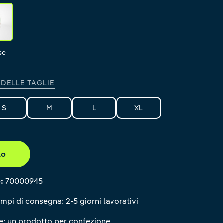
urquoise
se
 DELLE TAGLIE
S
M
L
XL
lo
o:
70000945
mpi di consegna: 2-5 giorni lavorativi
: un prodotto per confezione