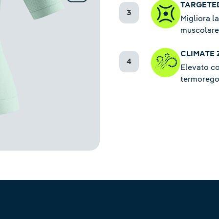
TARGETE
Migliora l
muscolare
CLIMATE
Elevato co
termoregol