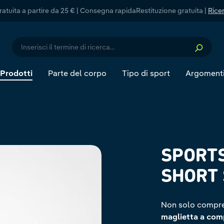
atuita a partire da 25 € | Consegna rapida
Restituzione gratuita |
Ricer
Prodotti
Parte del corpo
Tipo di sport
Argoment
SPORTS
SHORT
Non solo compres
maglietta a com