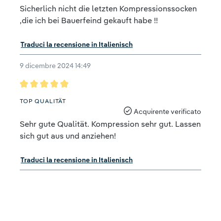
Sicherlich nicht die letzten Kompressionssocken
,die ich bei Bauerfeind gekauft habe !!
Traduci la recensione in Italienisch
9 dicembre 2024 14:49
Recensione con valutazione di 5 su 5 stelle
TOP QUALITÄT
Acquirente verificato
Sehr gute Qualität. Kompression sehr gut. Lassen
sich gut aus und anziehen!
Traduci la recensione in Italienisch