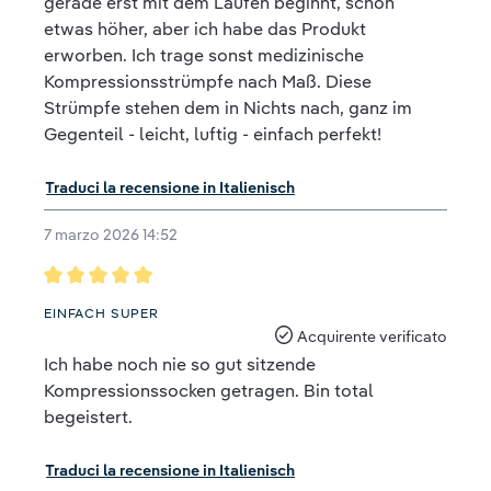
gerade erst mit dem Laufen beginnt, schon
etwas höher, aber ich habe das Produkt
erworben. Ich trage sonst medizinische
Kompressionsstrümpfe nach Maß. Diese
Strümpfe stehen dem in Nichts nach, ganz im
Gegenteil - leicht, luftig - einfach perfekt!
Traduci la recensione in Italienisch
7 marzo 2026 14:52
Recensione con valutazione di 5 su 5 stelle
EINFACH SUPER
Acquirente verificato
Ich habe noch nie so gut sitzende
Kompressionssocken getragen. Bin total
begeistert.
Traduci la recensione in Italienisch