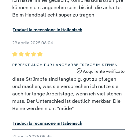
Ich hatte immer gedacht, Kompressionsstrümpfe
können nicht angenehm sein, bis ich die anhatte.
Beim Handball echt super zu tragen
Traduci la recensione in Italienisch
29 aprile 2025 06:04
Recensione con valutazione di 5 su 5 stelle
PERFEKT AUCH FÜR LANGE ARBEITSTAGE IM STEHEN
Acquirente verificato
diese Strümpfe sind langlebig, gut zu pflegen
und machen, was sie versprechen ich nutze sie
auch für lange Arbeitstage, wenn ich viel stehen
muss. Der Unterschied ist deutlich merkbar. Die
Beine werden nicht "müde"
Traduci la recensione in Italienisch
14 aprile 2025 08:45