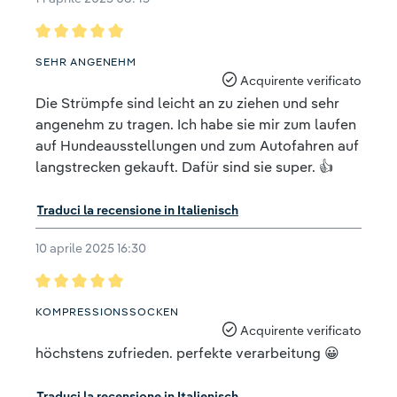
Recensione con valutazione di 5 su 5 stelle
SEHR ANGENEHM
Acquirente verificato
Die Strümpfe sind leicht an zu ziehen und sehr
angenehm zu tragen. Ich habe sie mir zum laufen
auf Hundeausstellungen und zum Autofahren auf
langstrecken gekauft. Dafür sind sie super. 👍
Traduci la recensione in Italienisch
10 aprile 2025 16:30
Recensione con valutazione di 5 su 5 stelle
KOMPRESSIONSSOCKEN
Acquirente verificato
höchstens zufrieden. perfekte verarbeitung 😀
Traduci la recensione in Italienisch