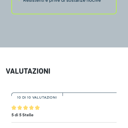
Resistenti e prive di sostanze nocive
VALUTAZIONI
10 DI 10 VALUTAZIONI
Valutazione media di 5 su 5 stelle
5 di 5 Stelle