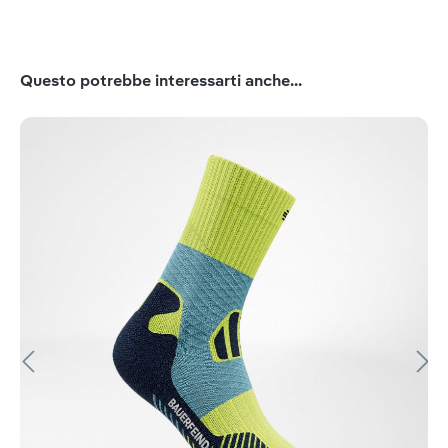
Salta la galleria dei prodotti
Questo potrebbe interessarti anche...