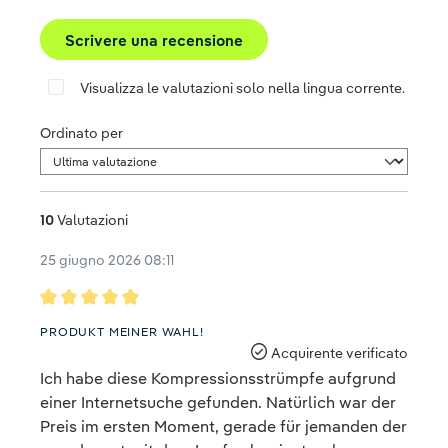
Scrivere una recensione
Visualizza le valutazioni solo nella lingua corrente.
Ordinato per
10
Valutazioni
25 giugno 2026 08:11
Recensione con valutazione di 5 su 5 stelle
PRODUKT MEINER WAHL!
Acquirente verificato
Ich habe diese Kompressionsstrümpfe aufgrund
einer Internetsuche gefunden. Natürlich war der
Preis im ersten Moment, gerade für jemanden der