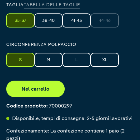
TAGLIA
TABELLA DELLE TAGLIE
35-37
38-40
41-43
44-46
(Questa opzione non
CIRCONFERENZA POLPACCIO
S
M
L
XL
Nel carrello
Codice prodotto:
70000297
Disponibile, tempi di consegna: 2-5 giorni lavorativi
Confezionamente: La confezione contiene 1 paio (2
pezzi)