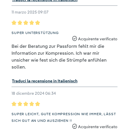
11 marzo 2025 09:07
Recensione con valutazione di 5 su 5 stelle
SUPER UNTERSTÜTZUNG
Acquirente verificato
Bei der Beratung zur Passform fehlt mir die
Information zur Kompression. Ich war mir
unsicher wie fest sich die Strümpfe anfühlen
sollen.
Traduci la recensione in Italienisch
18 dicembre 2024 06:34
Recensione con valutazione di 5 su 5 stelle
SUPER LEICHT, GUTE KOMPRESSION WIE IMMER, LÄSST
SICH GUT AN UND AUSZIEHEN !!
Acquirente verificato