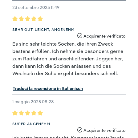
23 settembre 2025 11:49
Recensione con valutazione di 5 su 5 stelle
SEHR GUT, LEICHT, ANGENEHM
Acquirente verificato
Es sind sehr leichte Socken, die ihren Zweck
bestens erfüllen. Ich nehme sie besonders gerne
zum Radfahren und anschließenden Joggen her,
dann kann ich die Socken anlassen und das
Wechseln der Schuhe geht besonders schnell.
Traduci la recensione in Italienisch
1 maggio 2025 08:28
Recensione con valutazione di 5 su 5 stelle
SUPER ANGENEHM
Acquirente verificato