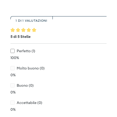
1 DI 1 VALUTAZIONI
Valutazione media di 5 su 5 stelle
5 di 5 Stelle
Perfetto (1)
100%
Molto buono (0)
0%
Buono (0)
0%
Accettabile (0)
0%