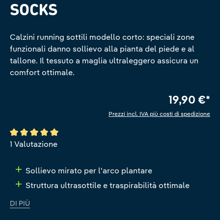
SOCKS
Calzini running sottili modello corto: speciali zone
funzionali danno sollievo alla pianta del piede e al
tallone. Il tessuto a maglia ultraleggero assicura un
comfort ottimale.
19,90 €*
Prezzi incl. IVA più costi di spedizione
Valutazione media di 5 su 5 stelle
1 Valutazione
Sollievo mirato per l'arco plantare
Struttura ultrasottile e traspirabilità ottimale
DI PIÙ