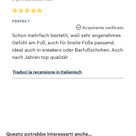
Recensione con valutazione di 5 su 5 stelle
PERFEKT
Acquirente verificato
Schon mehrfach bestellt, weil sehr angenehmes
Gefühl am Fuß, auch für breite Füße passend,
ideal auch in sneakers oder Barfußschuhen. Auch
nach Jahren top qualität
Traduci la recensione in Italienisch
Salta la galleria dei prodotti
Questo potrebbe interessarti anche...