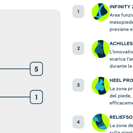
INFINITY
Area funzi
mesopiede 
previene e
ACHILLE
L’innovati
scarica l’
durante le
HEEL PR
La zona pr
del piede,
efficaceme
RELIEFSO
La zona de
sulla pian