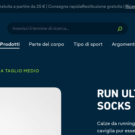
atuita a partire da 25 € | Consegna rapida
Restituzione gratuita |
Ricer
Prodotti
Parte del corpo
Tipo di sport
Argoment
 A TAGLIO MEDIO
RUN UL
SOCKS
Calze da running 
caviglia pur ess