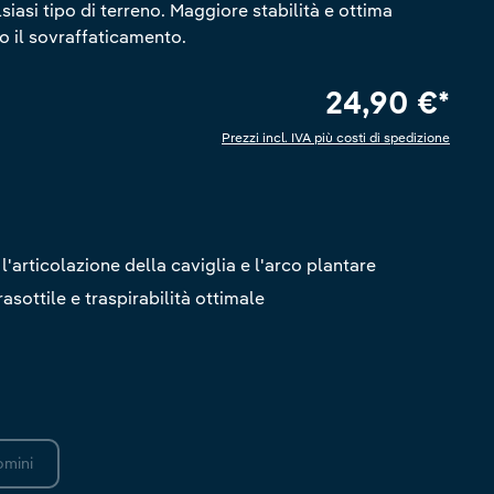
siasi tipo di terreno. Maggiore stabilità e ottima
o il sovraffaticamento.
24,90 €*
Prezzi incl. IVA più costi di spedizione
 di 5 su 5 stelle
 l'articolazione della caviglia e l'arco plantare
rasottile e traspirabilità ottimale
omini
(Questa opzione non è al momento disponibile.)