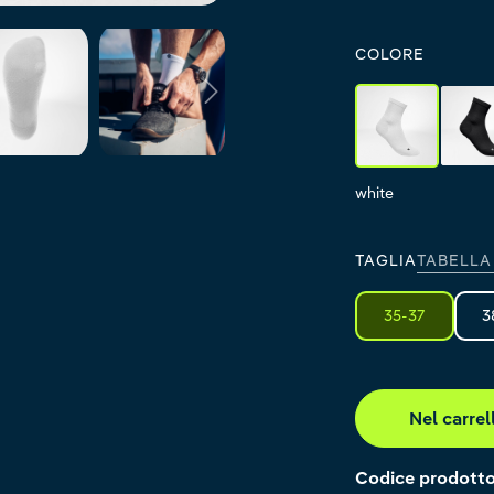
COLORE
white
b
white
black
TAGLIA
TABELLA
35-37
3
Nel carrel
Codice prodott