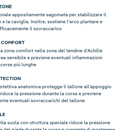
 ZONE
onale appositamente sagomata per stabilizzare il
e la caviglia. Inoltre, sostiene l'arco plantare e
fficacemente il sovraccarico
S COMFORT
va zona comfort nella zona del tendine d’Achille
area sensibile e previene eventuali infiammazioni
 corse più lunghe
OTECTION
otettiva anatomica protegge il tallone all’appoggio
 riduce la pressione durante la corsa e previene
nte eventuali sovraccarichi del tallone
LE
lla suola con struttura speciale riduce la pressione
ta del piede durante la corsa e consente di mantenere