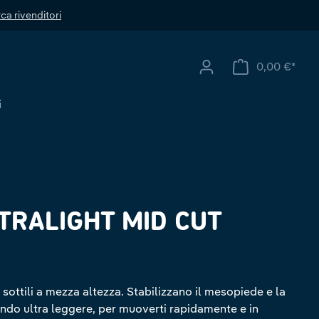
ca rivenditori
0,00 €*
Il ca
i
TRALIGHT MID CUT
sottili a mezza altezza. Stabilizzano il mesopiede e la
endo ultra leggere, per muoverti rapidamente e in