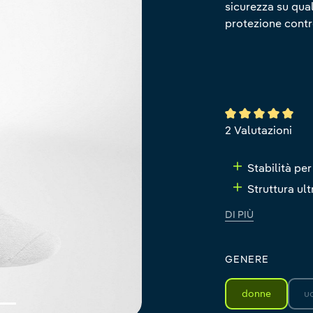
sicurezza su qual
protezione contr
Valutazione media
2 Valutazioni
Stabilità per
Struttura ult
DI PIÙ
GENERE
donne
u