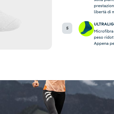
prestazion
libertà di
ULTRALIG
Microfibra
peso ridott
Appena per