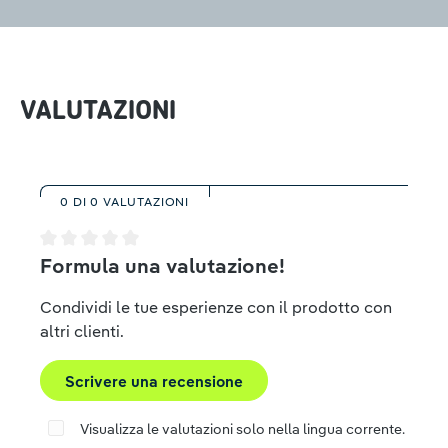
VALUTAZIONI
0 DI 0 VALUTAZIONI
Valutazione media di 0 su 5 stelle
Formula una valutazione!
Condividi le tue esperienze con il prodotto con
altri clienti.
Scrivere una recensione
Visualizza le valutazioni solo nella lingua corrente.