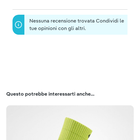
Nessuna recensione trovata Condividi le
tue opinioni con gli altri.
Salta la galleria dei prodotti
Questo potrebbe interessarti anche...