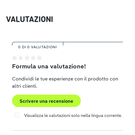
VALUTAZIONI
0 DI 0 VALUTAZIONI
Valutazione media di 0 su 5 stelle
Formula una valutazione!
Condividi le tue esperienze con il prodotto con
altri clienti.
Scrivere una recensione
Visualizza le valutazioni solo nella lingua corrente.