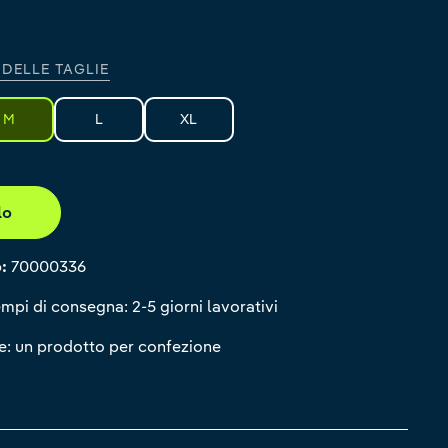
pink
 DELLE TAGLIE
M
L
XL
lo
o:
70000336
mpi di consegna: 2-5 giorni lavorativi
: un prodotto per confezione