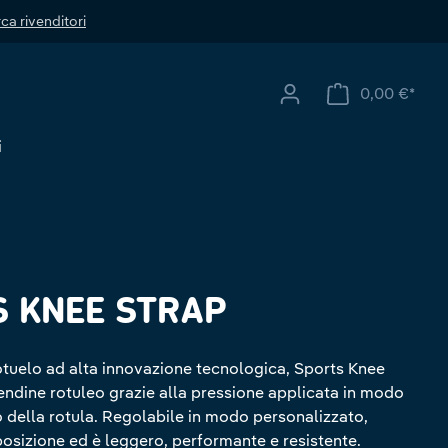
ca rivenditori
0,00 €*
Il ca
i
 KNEE STRAP
otuelo ad alta innovazione tecnologica, Sports Knee
tendine rotuleo grazie alla pressione applicata in modo
o della rotula. Regolabile in modo personalizzato,
posizione ed è leggero, performante e resistente.