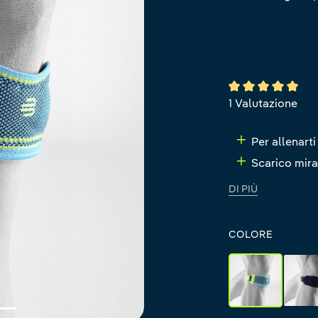
Valutazione media
1 Valutazione
Per allenart
Scarico mira
DI PIÙ
COLORE
rivera
b