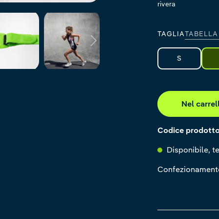
rivera
black
TAGLIA
TABELLA
S
Nel carrel
Codice prodott
Disponibile, te
Confezionamente