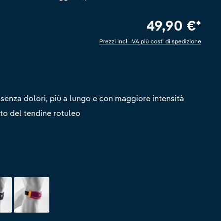
49,90 €*
Prezzi incl. IVA più costi di spedizione
 di 5 su 5 stelle
i senza dolori, più a lungo e con maggiore intensità
to del tendine rotuleo
lack
pink