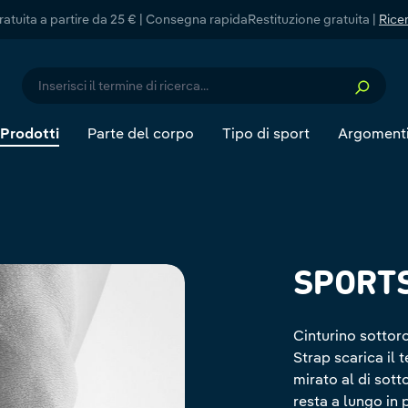
atuita a partire da 25 € | Consegna rapida
Restituzione gratuita |
Ricer
Prodotti
Parte del corpo
Tipo di sport
Argoment
SPORTS
Cinturino sottor
Strap scarica il 
mirato al di sott
resta a lungo in 