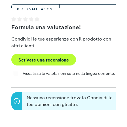
0 DI 0 VALUTAZIONI
Valutazione media di 0 su 5 stelle
Formula una valutazione!
Condividi le tue esperienze con il prodotto con
altri clienti.
Scrivere una recensione
Visualizza le valutazioni solo nella lingua corrente.
Nessuna recensione trovata Condividi le
tue opinioni con gli altri.