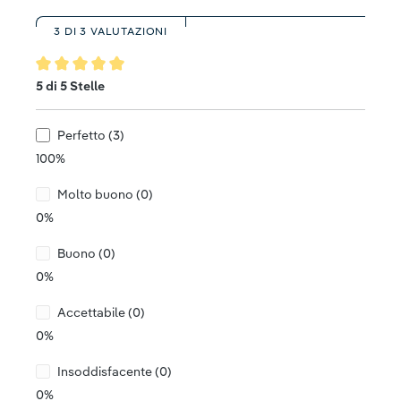
3 DI 3 VALUTAZIONI
Valutazione media di 5 su 5 stelle
5 di 5 Stelle
Perfetto (3)
100%
Molto buono (0)
0%
Buono (0)
0%
Accettabile (0)
0%
Insoddisfacente (0)
0%