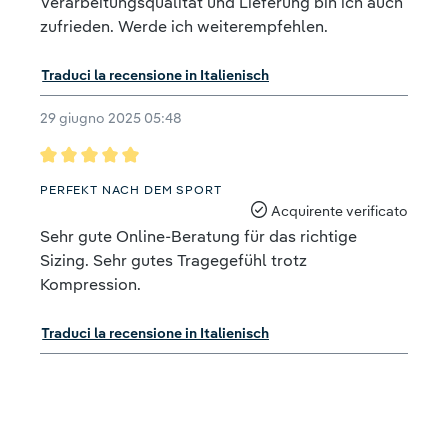
Verarbeitungsqualität und Lieferung bin ich auch
zufrieden. Werde ich weiterempfehlen.
Traduci la recensione in Italienisch
29 giugno 2025 05:48
Recensione con valutazione di 5 su 5 stelle
PERFEKT NACH DEM SPORT
Acquirente verificato
Sehr gute Online-Beratung für das richtige
Sizing. Sehr gutes Tragegefühl trotz
Kompression.
Traduci la recensione in Italienisch