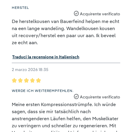
Recensione con valutazione di 5 su 5 stelle
HERSTEL
Acquirente verificato
De herstelkousen van Bauerfeind helpen me echt
na een lange wandeling. Wandelkousen kousen
uit recovery/herstel een paar uur aan. Ik beveel
ze echt aan.
Traduci la recensione in Italienisch
2 marzo 2026 18:35
Recensione con valutazione di 5 su 5 stelle
WERDE ICH WEITEREMPFEHLEN.
Acquirente verificato
Meine ersten Kompressionsstrümpfe. Ich würde
sagen, dass sie mir tatsächlich nach
anstrengenderen Läufen helfen, den Muskelkater
zu verringern und schneller zu regenerieren. Mit