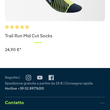
Valutazione media di 5 su 5 stelle
Trail Run Mid Cut Socks
24,90 €*
Seguiteci
Spedizione gratuita a partire da 25 € | Consegna rapida
Hotline
+39 02 89776310
Contatto