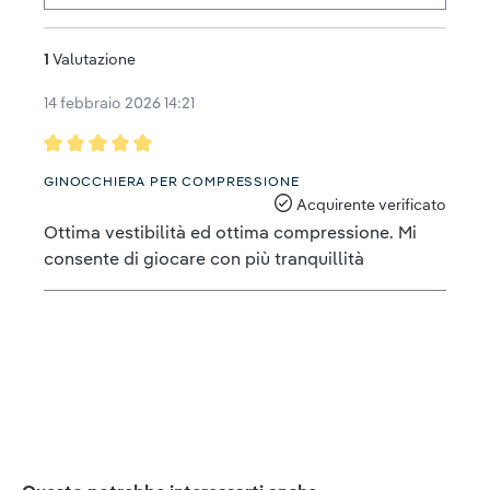
1
Valutazione
14 febbraio 2026 14:21
Recensione con valutazione di 5 su 5 stelle
GINOCCHIERA PER COMPRESSIONE
Acquirente verificato
Ottima vestibilità ed ottima compressione. Mi
consente di giocare con più tranquillità