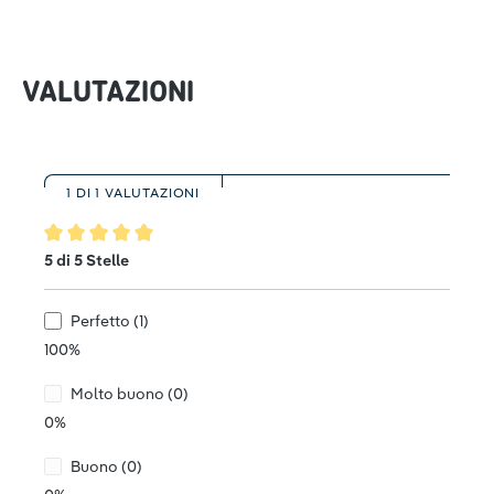
VALUTAZIONI
1 DI 1 VALUTAZIONI
Valutazione media di 5 su 5 stelle
5 di 5 Stelle
Perfetto (1)
100%
Molto buono (0)
0%
Buono (0)