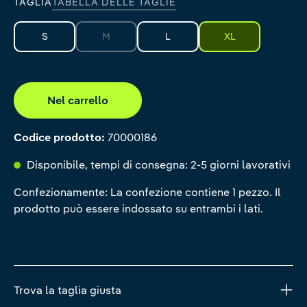
TAGLIA
TABELLA DELLE TAGLIE
S
M
L
XL
(Questa opzione non è al momento disponibile.)
Nel carrello
Codice prodotto:
70000186
Disponibile, tempi di consegna: 2-5 giorni lavorativi
Confezionamente: La confezione contiene 1 pezzo. Il
prodotto può essere indossato su entrambi i lati.
Trova la taglia giusta