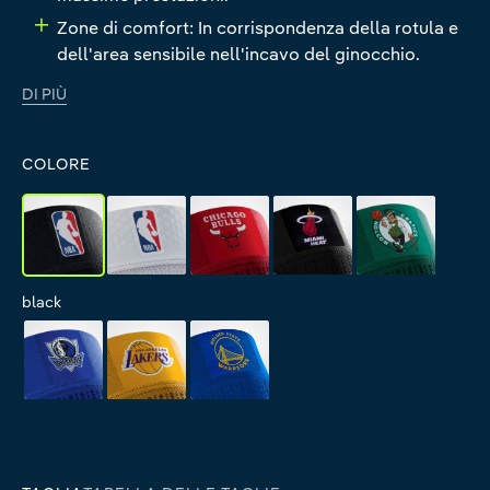
Zone di comfort: In corrispondenza della rotula e
dell'area sensibile nell'incavo del ginocchio.
DI PIÙ
COLORE
black
white
Bulls
Heat
Celtics
black
white
Bulls
Heat
Celtics
Mavericks
Lakers
Warriors
Mavericks
Lakers
Warriors