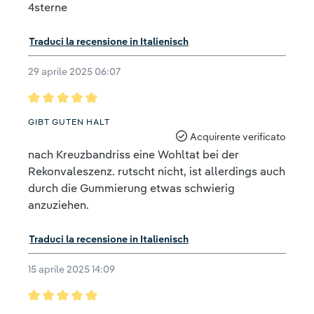
4sterne
Traduci la recensione in Italienisch
29 aprile 2025 06:07
Recensione con valutazione di 5 su 5 stelle
GIBT GUTEN HALT
Acquirente verificato
nach Kreuzbandriss eine Wohltat bei der
Rekonvaleszenz. rutscht nicht, ist allerdings auch
durch die Gummierung etwas schwierig
anzuziehen.
Traduci la recensione in Italienisch
15 aprile 2025 14:09
Recensione con valutazione di 5 su 5 stelle