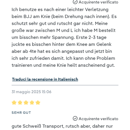
Acquirente verificato
Ich benutze es nach einer leichter Verletzung
beim BJJ am Knie (beim Drehung nach innen). Es
schutzt sehr gut und rutscht gar nicht. Meine
große war zwischen M und L ich habe M bestellt
um bisschen mehr Spannung. Erste 2-3 tage
juckte es bisschen hinter dem Knee am Gelenk
aber ab 4te hat es sich angepasst und jetzt bin
ich sehr zufrieden damit. Ich kann ohne Problem
trainieren und meine Knie heilt anscheinend gut.
Traduci la recensione in Italienisch
31 maggio 2025 15:06
Recensione con valutazione di 5 su 5 stelle
SEHR GUT
Acquirente verificato
gute Schweiß Transport, rutsch aber, daher nur