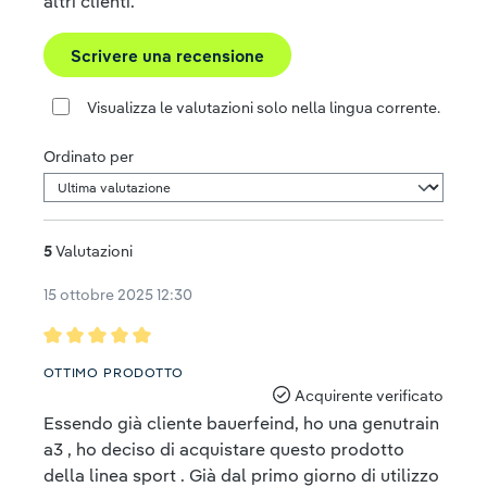
altri clienti.
Scrivere una recensione
Visualizza le valutazioni solo nella lingua corrente.
Ordinato per
5
Valutazioni
15 ottobre 2025 12:30
Recensione con valutazione di 5 su 5 stelle
OTTIMO PRODOTTO
Acquirente verificato
Essendo già cliente bauerfeind, ho una genutrain
a3 , ho deciso di acquistare questo prodotto
della linea sport . Già dal primo giorno di utilizzo