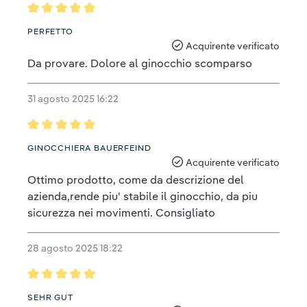
Recensione con valutazione di 5 su 5 stelle
PERFETTO
Acquirente verificato
Da provare. Dolore al ginocchio scomparso
31 agosto 2025 16:22
Recensione con valutazione di 5 su 5 stelle
GINOCCHIERA BAUERFEIND
Acquirente verificato
Ottimo prodotto, come da descrizione del
azienda,rende piu' stabile il ginocchio, da piu
sicurezza nei movimenti. Consigliato
28 agosto 2025 18:22
Recensione con valutazione di 5 su 5 stelle
SEHR GUT