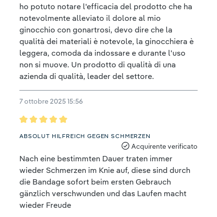
ho potuto notare l'efficacia del prodotto che ha
notevolmente alleviato il dolore al mio
ginocchio con gonartrosi, devo dire che la
qualità dei materiali è notevole, la ginocchiera è
leggera, comoda da indossare e durante l'uso
non si muove. Un prodotto di qualità di una
azienda di qualità, leader del settore.
7 ottobre 2025 15:56
Recensione con valutazione di 5 su 5 stelle
ABSOLUT HILFREICH GEGEN SCHMERZEN
Acquirente verificato
Nach eine bestimmten Dauer traten immer
wieder Schmerzen im Knie auf, diese sind durch
die Bandage sofort beim ersten Gebrauch
gänzlich verschwunden und das Laufen macht
wieder Freude