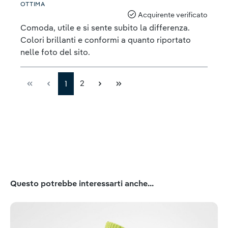
OTTIMA
Acquirente verificato
Comoda, utile e si sente subito la differenza.
Colori brillanti e conformi a quanto riportato
nelle foto del sito.
2
1
Salta la galleria dei prodotti
Questo potrebbe interessarti anche...