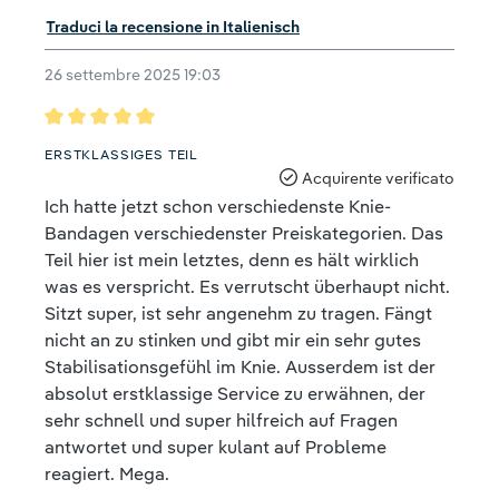
Traduci la recensione in Italienisch
26 settembre 2025 19:03
Recensione con valutazione di 5 su 5 stelle
ERSTKLASSIGES TEIL
Acquirente verificato
Ich hatte jetzt schon verschiedenste Knie-
Bandagen verschiedenster Preiskategorien. Das
Teil hier ist mein letztes, denn es hält wirklich
was es verspricht. Es verrutscht überhaupt nicht.
Sitzt super, ist sehr angenehm zu tragen. Fängt
nicht an zu stinken und gibt mir ein sehr gutes
Stabilisationsgefühl im Knie. Ausserdem ist der
absolut erstklassige Service zu erwähnen, der
sehr schnell und super hilfreich auf Fragen
antwortet und super kulant auf Probleme
reagiert. Mega.