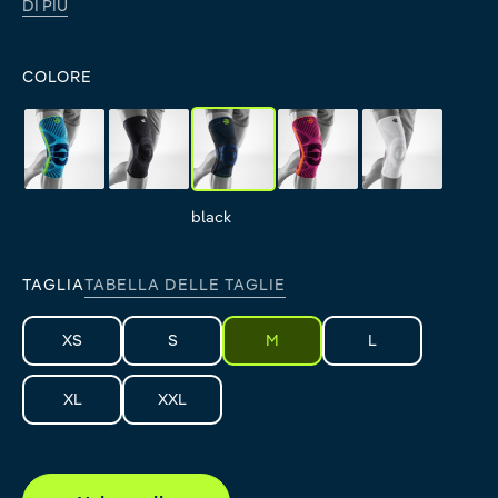
DI PIÙ
COLORE
rivera
all-black
black
pink
all-white
rivera
all-black
black
pink
all-white
TAGLIA
TABELLA DELLE TAGLIE
XS
S
M
L
XL
XXL