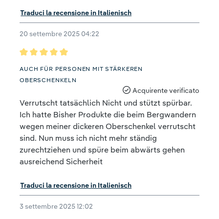
Traduci la recensione in Italienisch
20 settembre 2025 04:22
Recensione con valutazione di 5 su 5 stelle
AUCH FÜR PERSONEN MIT STÄRKEREN
OBERSCHENKELN
Acquirente verificato
Verrutscht tatsächlich Nicht und stützt spürbar.
Ich hatte Bisher Produkte die beim Bergwandern
wegen meiner dickeren Oberschenkel verrutscht
sind. Nun muss ich nicht mehr ständig
zurechtziehen und spüre beim abwärts gehen
ausreichend Sicherheit
Traduci la recensione in Italienisch
3 settembre 2025 12:02