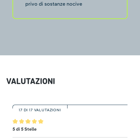
privo di sostanze nocive
VALUTAZIONI
17 DI 17 VALUTAZIONI
Valutazione media di 5 su 5 stelle
5 di 5 Stelle