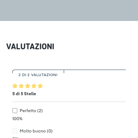
VALUTAZIONI
2 DI 2 VALUTAZIONI
Valutazione media di 5 su 5 stelle
5 di 5 Stelle
Perfetto (2)
100%
Molto buono (0)