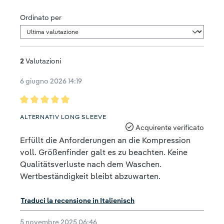
Ordinato per
2
Valutazioni
6 giugno 2026 14:19
Recensione con valutazione di 5 su 5 stelle
ALTERNATIV LONG SLEEVE
Acquirente verificato
Erfüllt die Anforderungen an die Kompression
voll. Größenfinder galt es zu beachten. Keine
Qualitätsverluste nach dem Waschen.
Wertbeständigkeit bleibt abzuwarten.
Traduci la recensione in Italienisch
5 novembre 2025 06:46