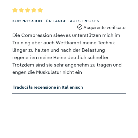
Recensione con valutazione di 5 su 5 stelle
KOMPRESSION FÜR LANGE LAUFSTRECKEN
Acquirente verificato
Die Compression sleeves unterstützen mich im
Training aber auch Wettkampf meine Technik
länger zu halten und nach der Belastung
regenerien meine Beine deutlich schneller.
Trotzdem sind sie sehr angenehm zu tragen und
engen die Muskulatur nicht ein
Traduci la recensione in Italienisch