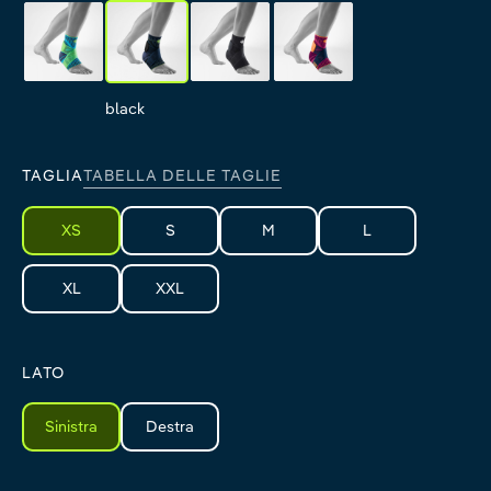
rivera
black
all-black
pink
rivera
black
all-black
pink
TAGLIA
TABELLA DELLE TAGLIE
XS
S
M
L
XL
XXL
LATO
Sinistra
Destra