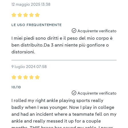
12 maggio 2025 13:38
Recensione con valutazione di 5 su 5 stelle
LE USO FREQUENTEMENTE
Acquirente verificato
I miei piedi sono diritti e il peso del mio corpo è
ben distribuito.Da 3 anni niente più gonfiore o
distorsioni.
9 luglio 2024 07:58
Recensione con valutazione di 5 su 5 stelle
10/10
Acquirente verificato
I rolled my right ankle playing sports really
badly when I was younger. Now I play in college
and had an incident where a teammate fell on my
ankle and really messed it up for a couple
months. THIS brace has saved my ankle. I never