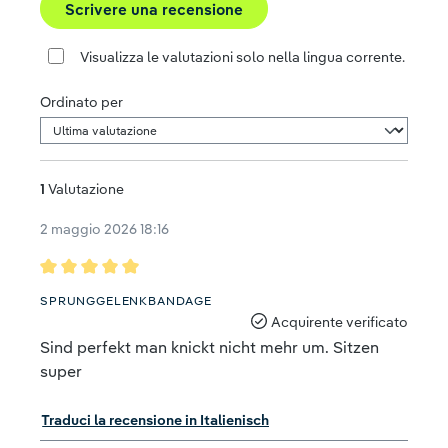
Scrivere una recensione
Visualizza le valutazioni solo nella lingua corrente.
Ordinato per
1
Valutazione
2 maggio 2026 18:16
Recensione con valutazione di 5 su 5 stelle
SPRUNGGELENKBANDAGE
Acquirente verificato
Sind perfekt man knickt nicht mehr um. Sitzen
super
Traduci la recensione in Italienisch