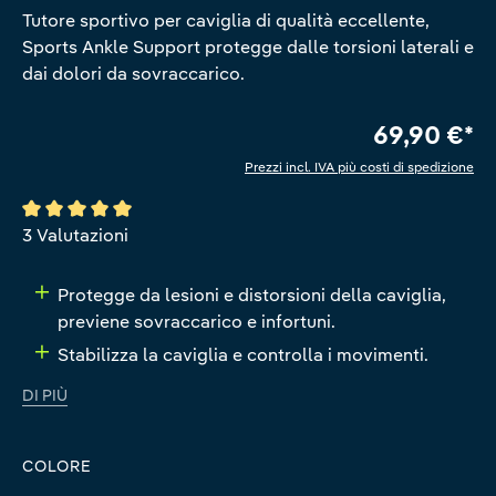
Tutore sportivo per caviglia di qualità eccellente,
Sports Ankle Support protegge dalle torsioni laterali e
dai dolori da sovraccarico.
69,90 €*
Prezzi incl. IVA più costi di spedizione
Valutazione media di 5 su 5 stelle
3 Valutazioni
Protegge da lesioni e distorsioni della caviglia,
previene sovraccarico e infortuni.
Stabilizza la caviglia e controlla i movimenti.
DI PIÙ
COLORE