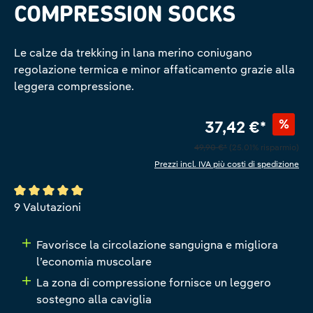
COMPRESSION SOCKS
Le calze da trekking in lana merino coniugano
regolazione termica e minor affaticamento grazie alla
leggera compressione.
%
37,42 €*
49,90 €*
(25.01% risparmio)
Prezzi incl. IVA più costi di spedizione
Valutazione media di 5 su 5 stelle
9 Valutazioni
Favorisce la circolazione sanguigna e migliora
l’economia muscolare
La zona di compressione fornisce un leggero
sostegno alla caviglia