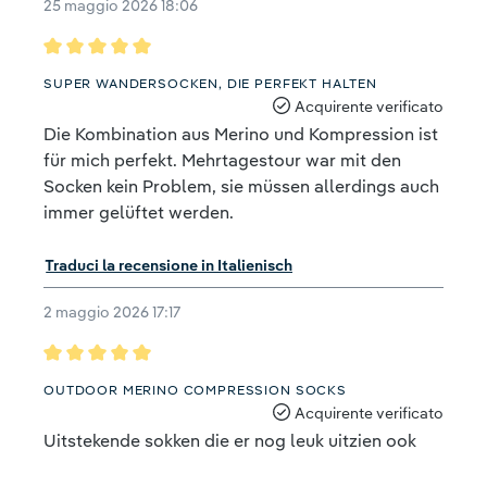
25 maggio 2026 18:06
Recensione con valutazione di 5 su 5 stelle
SUPER WANDERSOCKEN, DIE PERFEKT HALTEN
Acquirente verificato
Die Kombination aus Merino und Kompression ist
für mich perfekt. Mehrtagestour war mit den
Socken kein Problem, sie müssen allerdings auch
immer gelüftet werden.
Traduci la recensione in Italienisch
2 maggio 2026 17:17
Recensione con valutazione di 5 su 5 stelle
OUTDOOR MERINO COMPRESSION SOCKS
Acquirente verificato
Uitstekende sokken die er nog leuk uitzien ook