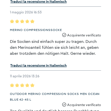
Traduci la recensione in Italienisch
1 maggio 2026 16:53
Recensione con valutazione di 5 su 5 stelle
MERINO COMPRESSIONSSOCKE
Acquirente verificato
Die Socken sind einfach super zu tragen. Durch
den Merinoanteil fühlen sie sich leicht an, geben
aber trotzdem den nötigen Halt. Gerne wieder.
Traduci la recensione in Italienisch
11 aprile 2026 13:26
Recensione con valutazione di 5 su 5 stelle
OUTDOOR MERINO COMPRESSION SOCKS MEN OCEAN
BLUE 42-45 L
Acquirente verificato