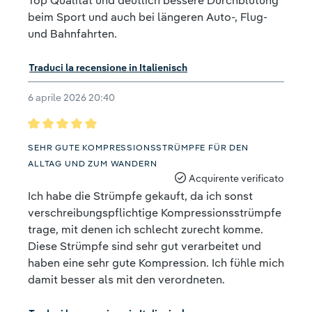
Top Qualität und deutlich bessere Durchblutung
beim Sport und auch bei längeren Auto-, Flug-
und Bahnfahrten.
Traduci la recensione in Italienisch
6 aprile 2026 20:40
Recensione con valutazione di 5 su 5 stelle
SEHR GUTE KOMPRESSIONSSTRÜMPFE FÜR DEN
ALLTAG UND ZUM WANDERN
Acquirente verificato
Ich habe die Strümpfe gekauft, da ich sonst
verschreibungspflichtige Kompressionsstrümpfe
trage, mit denen ich schlecht zurecht komme.
Diese Strümpfe sind sehr gut verarbeitet und
haben eine sehr gute Kompression. Ich fühle mich
damit besser als mit den verordneten.