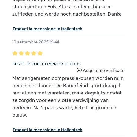
stabilisiert den Fuß. Alles in allem , bin sehr
zufrieden und werde noch nachbestellen. Danke
Traduci la recensione in Italienisch
10 settembre 2025 16:44
Recensione con valutazione di 5 su 5 stelle
BESTE, MOOIE COMPRESSIE KOUS
Acquirente verificato
Met aangemeten compressiekousen worden mijn
benen niet dunner. De Bauerfeind sport draag ik
niet alleen met wandelen, maar dagelijks omdat
ze zorgdn voor een vlotte verdwijning van
oedeem. Na 2 paar zwarte, heb ik nu groen en
blauw.
Traduci la recensione in Italienisch