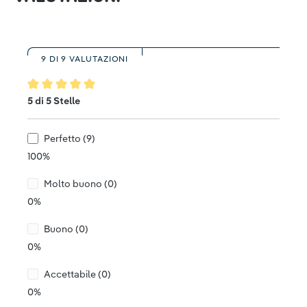
9 DI 9 VALUTAZIONI
Valutazione media di 5 su 5 stelle
5 di 5 Stelle
Perfetto (9)
100%
Molto buono (0)
0%
Buono (0)
0%
Accettabile (0)
0%