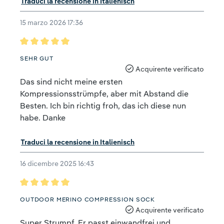
Traduci la recensione in Italienisch
15 marzo 2026 17:36
Recensione con valutazione di 5 su 5 stelle
SEHR GUT
Acquirente verificato
Das sind nicht meine ersten
Kompressionsstrümpfe, aber mit Abstand die
Besten. Ich bin richtig froh, das ich diese nun
habe. Danke
Traduci la recensione in Italienisch
16 dicembre 2025 16:43
Recensione con valutazione di 5 su 5 stelle
OUTDOOR MERINO COMPRESSION SOCK
Acquirente verificato
Super Strumpf. Er passt einwandfrei und