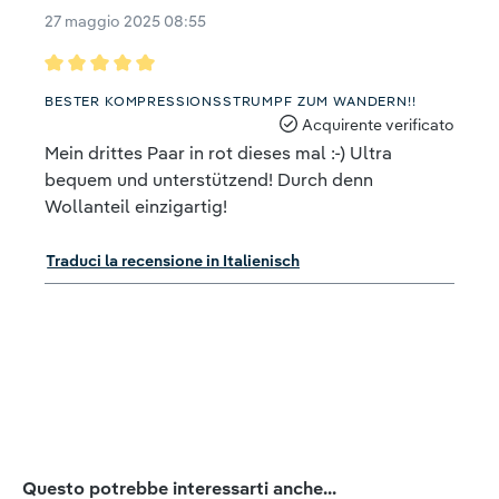
27 maggio 2025 08:55
Recensione con valutazione di 5 su 5 stelle
BESTER KOMPRESSIONSSTRUMPF ZUM WANDERN!!
Acquirente verificato
Mein drittes Paar in rot dieses mal :-) Ultra
bequem und unterstützend! Durch denn
Wollanteil einzigartig!
Traduci la recensione in Italienisch
Salta la galleria dei prodotti
Questo potrebbe interessarti anche...