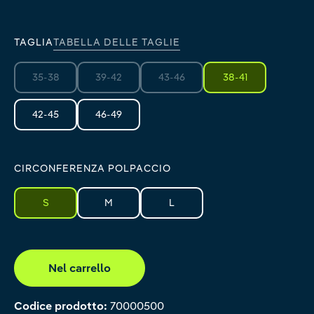
TAGLIA
TABELLA DELLE TAGLIE
35-38
39-42
43-46
38-41
(Questa opzione non è al momento disponibile.)
(Questa opzione non è al momento disponibile.)
(Questa opzione non è al momento di
42-45
46-49
CIRCONFERENZA POLPACCIO
S
M
L
Nel carrello
Codice prodotto:
70000500