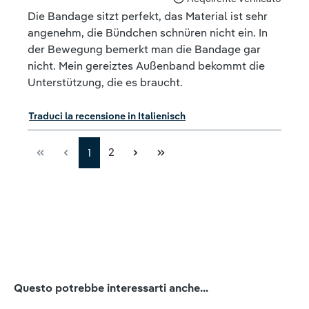
Die Bandage sitzt perfekt, das Material ist sehr
angenehm, die Bündchen schnüren nicht ein. In
der Bewegung bemerkt man die Bandage gar
nicht. Mein gereiztes Außenband bekommt die
Unterstützung, die es braucht.
Traduci la recensione in Italienisch
2
1
Salta la galleria dei prodotti
Questo potrebbe interessarti anche...