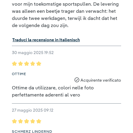
voor mijn toekomstige sportspullen. De levering
was alleen een beetje trager dan verwacht: het
duurde twee werkdagen, terwijl ik dacht dat het
de volgende dag zou zijn.
Traduci la recensione in Italienisch
30 maggio 2025 19:52
Recensione con valutazione di 5 su 5 stelle
OTTIME
Acquirente verificato
Ottime da utilizzare, colori nelle foto
perfettamente aderenti al vero
27 maggio 2025 09:12
Recensione con valutazione di 5 su 5 stelle
SCHMERZ LINDERND