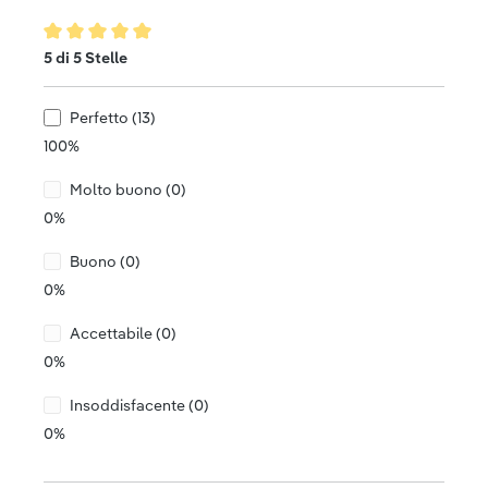
Valutazione media di 5 su 5 stelle
5 di 5 Stelle
Perfetto (13)
100%
Molto buono (0)
0%
Buono (0)
0%
Accettabile (0)
0%
Insoddisfacente (0)
0%