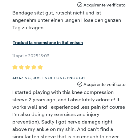
Acquirente verificato
Bandage sitzt gut, rutscht nicht und ist
angenehm unter einen langen Hose den ganzen
Tag zu tragen
Traduci la recensione in Italienisch
11 aprile 2025 15:03
Recensione con valutazione di 5 su 5 stelle
AMAZING, JUST NOT LONG ENOUGH
Acquirente verificato
I started playing with this knee compression
sleeve 2 years ago, and I absolutely adore it! It
works well and I experienced less pain (of course
I’m also doing my exercises and injury
prevention). Sadly I got nerve damage right
above my ankle on my shin. And can’t find a
singular leg sleeve that is big enough to cover