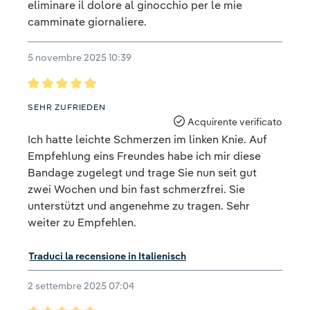
eliminare il dolore al ginocchio per le mie
camminate giornaliere.
5 novembre 2025 10:39
Recensione con valutazione di 5 su 5 stelle
SEHR ZUFRIEDEN
Acquirente verificato
Ich hatte leichte Schmerzen im linken Knie. Auf
Empfehlung eins Freundes habe ich mir diese
Bandage zugelegt und trage Sie nun seit gut
zwei Wochen und bin fast schmerzfrei. Sie
unterstützt und angenehme zu tragen. Sehr
weiter zu Empfehlen.
Traduci la recensione in Italienisch
2 settembre 2025 07:04