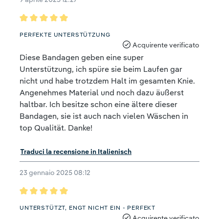
Recensione con valutazione di 5 su 5 stelle
PERFEKTE UNTERSTÜTZUNG
Acquirente verificato
Diese Bandagen geben eine super
Unterstützung, ich spüre sie beim Laufen gar
nicht und habe trotzdem Halt im gesamten Knie.
Angenehmes Material und noch dazu äußerst
haltbar. Ich besitze schon eine ältere dieser
Bandagen, sie ist auch nach vielen Wäschen in
top Qualität. Danke!
Traduci la recensione in Italienisch
23 gennaio 2025 08:12
Recensione con valutazione di 5 su 5 stelle
UNTERSTÜTZT, ENGT NICHT EIN - PERFEKT
Acquirente verificato