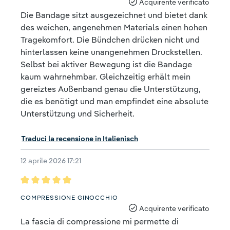
Acquirente verificato
Die Bandage sitzt ausgezeichnet und bietet dank
des weichen, angenehmen Materials einen hohen
Tragekomfort. Die Bündchen drücken nicht und
hinterlassen keine unangenehmen Druckstellen.
Selbst bei aktiver Bewegung ist die Bandage
kaum wahrnehmbar. Gleichzeitig erhält mein
gereiztes Außenband genau die Unterstützung,
die es benötigt und man empfindet eine absolute
Unterstützung und Sicherheit.
Traduci la recensione in Italienisch
12 aprile 2026 17:21
Recensione con valutazione di 5 su 5 stelle
COMPRESSIONE GINOCCHIO
Acquirente verificato
La fascia di compressione mi permette di