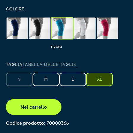
COLORE
navy
black
rivera
white
pink
navy
black
rivera
white
pink
TAGLIA
TABELLA DELLE TAGLIE
S
M
L
XL
(Questa opzione non è al momento disponibile.)
Nel carrello
Codice prodotto:
70000366