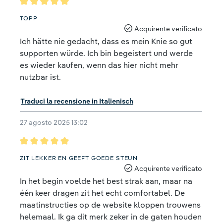
Recensione con valutazione di 5 su 5 stelle
TOPP
Acquirente verificato
Ich hätte nie gedacht, dass es mein Knie so gut
supporten würde. Ich bin begeistert und werde
es wieder kaufen, wenn das hier nicht mehr
nutzbar ist.
Traduci la recensione in Italienisch
27 agosto 2025 13:02
Recensione con valutazione di 5 su 5 stelle
ZIT LEKKER EN GEEFT GOEDE STEUN
Acquirente verificato
In het begin voelde het best strak aan, maar na
één keer dragen zit het echt comfortabel. De
maatinstructies op de website kloppen trouwens
helemaal. Ik ga dit merk zeker in de gaten houden