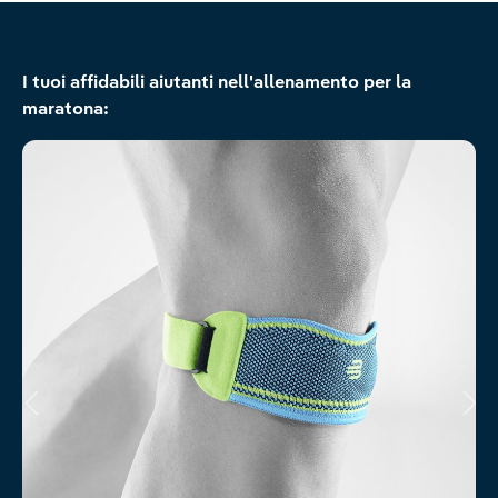
Salta la galleria dei prodotti
I tuoi affidabili aiutanti nell'allenamento per la
maratona: