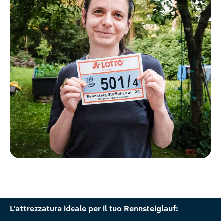
Salta la galleria dei prodotti
L'attrezzatura ideale per il tuo Rennsteiglauf: