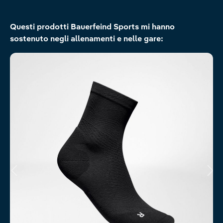
Salta la galleria dei prodotti
Questi prodotti Bauerfeind Sports mi hanno
sostenuto negli allenamenti e nelle gare: