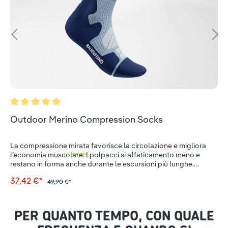
Valutazione media di 5 su 5 stelle
Outdoor Merino Compression Socks
La compressione mirata favorisce la circolazione e migliora
l’economia muscolare. I polpacci si affaticamento meno e
restano in forma anche durante le escursioni più lunghe.
L’elevata percentuale di lana merino garantisce una
37,42 €*
straordinaria comodità: la fibra naturale mantiene il piede
49,90 €*
fresco e asciutto, un vero talento naturale della regolazione
termica.L’Infinity Zone fornisce un leggero sostegno alla
caviglia e garantisce un passo sicuro su qualsiasi superficie. Le
PER QUANTO TEMPO, CON QUALE
zone comfort “Relief Sole”, “Instep Comfort” e “Heel