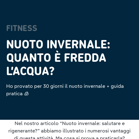
FITNESS
NUOTO INVERNALE:
QUANTO È FREDDA
L’ACQUA?
Ho provato per 30 giorni il nuoto invernale + guida
pratica 🧊
Nel nostro articolo “Nuoto invernale: salutare e
rigenerante?” abbiamo illustrato i numerosi vantaggi
di questa attività. Ma cosa si prova a praticarla?