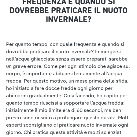
Protection” proteggono la pianta del piede e riducono la
FREQUENZA E QUANDO SI
pressione sul collo del piede e sul tallone all’appoggio e
DOVREBBE PRATICARE IL NUOTO
durante il movimento di rullata nella scarpa da trekking.
L’incavo “Achilles Comfort” riduce la pressione sul tendine
INVERNALE?
d’Achille in modo mirato.Le calze compressive aderiscono
bene alla pelle, per la massima efficacia anche durante le
escursioni più lunghe. La taglia corretta si sceglie in base al
numero di scarpe e misurando la circonferenza del polpaccio.
Per quanto tempo, con quale frequenza e quando si
Questi calzini da trekking dal design sportivo sono durevoli,
traspiranti e lavabili a 30 °C con il ciclo lava. Vengono realizzati
dovrebbe praticare il nuoto invernale? Immergersi
nel rispetto dei massimi standard di qualità. Made in Italy
nell’acqua ghiacciata senza essere preparati sarebbe
un grave errore. Come per ogni stimolo che agisce sul
corpo, è importante abituarsi lentamente all’acqua
fredda. Per questo motivo, un mese prima della sfida,
ho iniziato a fare docce fredde ogni giorno per
abituarmi gradualmente. Così facendo, ho capito per
quanto tempo riuscissi a sopportare l’acqua fredda:
inizialmente il mio limite era di 60 secondi, ma ben
presto sono riuscito a prolungare questa durata. Molti
esperti sconsigliano di praticare nuoto invernale ogni
giorno. Chi pratica questa attività e molti scienziati