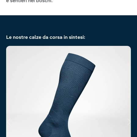
e sentieri nei boschi.
Salta la galleria dei prodotti
Le nostre calze da corsa in sintesi: